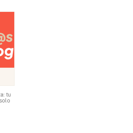
a: tu
 solo