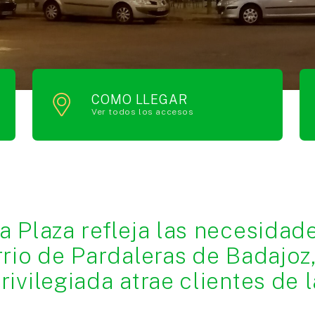
COMO LLEGAR
Ver todos los accesos
a Plaza refleja las necesidad
rrio de Pardaleras de Badajoz
ivilegiada atrae clientes de 