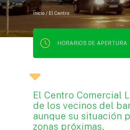
Inicio
/
El Centro
HORARIOS DE APERTURA
El Centro Comercial L
de los vecinos del ba
aunque su situación pr
zonas próximas.