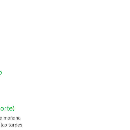
o
orte)
 la mañana
 las tardes